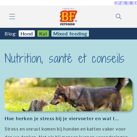
et
🇳🇱
🇫🇷
🇬🇧
🇩
passer
au
contenu
Blog:
Hond
Kat
Mixed feeding
Nutrition, santé et conseils
Hoe herken je stress bij je viervoeter en wat t...
Stress en onrust komen bij honden en katten vaker voor