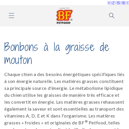
et
🇳🇱
🇫🇷
🇬🇧
🇩
passer
au
contenu
C
Bonbons à la graisse de
o
mouton
l
Chaque chien a des besoins énergétiques spécifiques liés
l
à son énergie naturelle. Les matières grasses constituent
sa principale source d'énergie. Le métabolisme lipidique
e
du chien utilise les graisses de manière très efficace et
les convertit en énergie. Les matières grasses rehaussent
c
également la saveur et sont essentielles au transport des
vitamines A, D, E et K dans l'organisme. Les matières
t
®
grasses « froides » et originales de BF
Petfood, telles