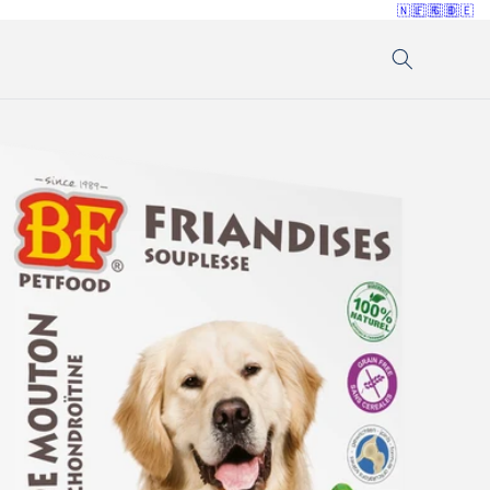
🇳🇱
🇫🇷
🇬🇧
🇩🇪