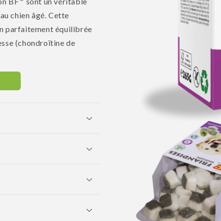
on BF
sont un véritable
 au chien âgé. Cette
n parfaitement équilibrée
esse (chondroïtine de
Ouvrir
le
média
1
dans
une
fenêtre
modale