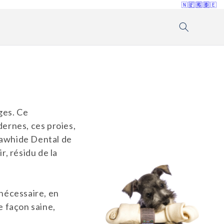
🇳🇱
🇫🇷
🇬🇧
🇩🇪
ges. Ce
ernes, ces proies,
 Rawhide Dental de
r, résidu de la
nécessaire, en
e façon saine,