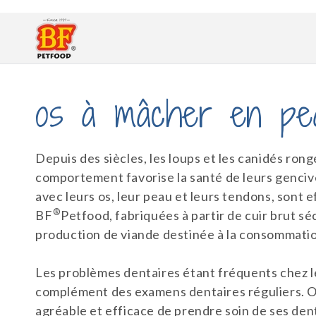
et
passer
au
contenu
C
os à mâcher en pe
o
Depuis des siècles, les loups et les canidés rong
comportement favorise la santé de leurs genciv
l
avec leurs os, leur peau et leurs tendons, sont
®
BF
Petfood, fabriquées à partir de cuir brut sé
l
production de viande destinée à la consommati
e
Les problèmes dentaires étant fréquents chez l
complément des examens dentaires réguliers. Off
agréable et efficace de prendre soin de ses den