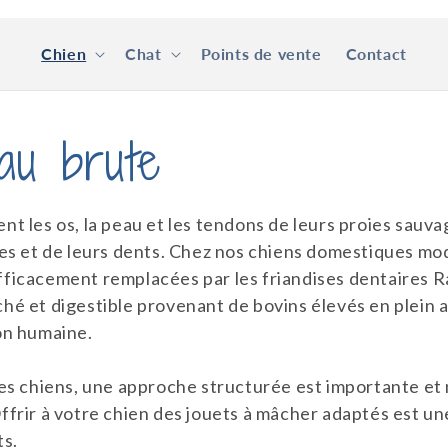
Chien
Chat
Points de vente
Contact
au brute
ent les os, la peau et les tendons de leurs proies sauva
es et de leurs dents. Chez nos chiens domestiques mod
 efficacement remplacées par les friandises dentaires
ché et digestible provenant de bovins élevés en plein ai
on humaine.
es chiens, une approche structurée est importante et 
rir à votre chien des jouets à mâcher adaptés est un
ts.