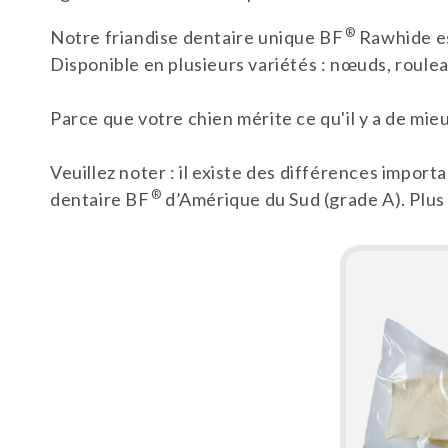
c
®
Notre friandise dentaire unique BF
Rawhide est
t
Disponible en plusieurs variétés :
nœuds, roulea
i
Parce que votre chien mérite ce qu'il y a de mie
o
Veuillez noter : il existe des différences importa
®
dentaire BF
d’Amérique du Sud (grade A). Plus
n
: