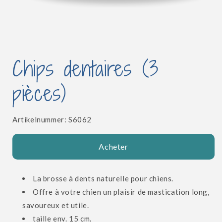
Ouvrir
le
Chips dentaires (3
média
1
dans
pièces)
une
fenêtre
modale
SKU:
Artikelnummer:
S6062
Acheter
La brosse à dents naturelle pour chiens.
Offre à votre chien un plaisir de mastication long,
savoureux et utile.
taille env. 15 cm.