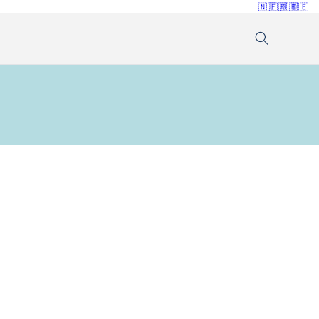
🇳🇱
🇫🇷
🇬🇧
🇩🇪