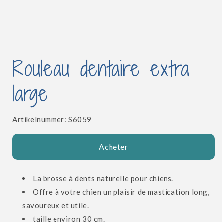
Ouvrir
le
Rouleau dentaire extra
média
1
dans
large
une
fenêtre
modale
SKU:
Artikelnummer:
S6059
Acheter
La brosse à dents naturelle pour chiens.
Offre à votre chien un plaisir de mastication long,
savoureux et utile.
taille environ 30 cm.