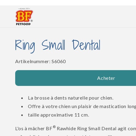
et
passer
au
contenu
Ring Small Dental
SKU:
Artikelnummer:
S6060
Acheter
La brosse à dents naturelle pour chien.
Offre à votre chien un plaisir de mastication long
taille approximative 11 cm.
®
L'os à mâcher BF
Rawhide Ring Small Dental agit co