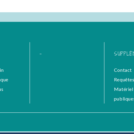
-
SUPPLÉ
in
Contact
ique
Requêtes
us
Matériel 
publique