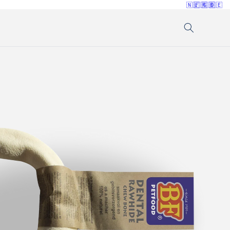
🇳🇱
🇫🇷
🇬🇧
🇩🇪