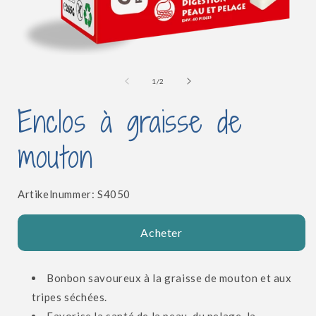
Ouvrir
l
le
média
de
1
/
2
1
dans
Enclos à graisse de
une
fenêtre
modale
mouton
SKU:
Artikelnummer:
S4050
Acheter
Bonbon savoureux à la graisse de mouton et aux
tripes séchées.