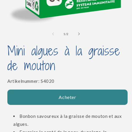
l
Ouvrir
le
média
de
1
/
2
1
dans
Mini algues à la graisse
une
fenêtre
modale
de mouton
SKU:
Artikelnummer:
S4020
Acheter
Bonbon savoureux à la graisse de mouton et aux
algues.