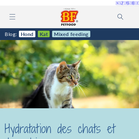
et
🇳🇱
🇫🇷
🇬🇧
🇩
passer
au
contenu
Blog:
Hond
Kat
Mixed feeding
Hydratation des chats et