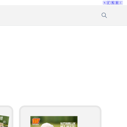
🇳🇱
🇫🇷
🇬🇧
🇩🇪