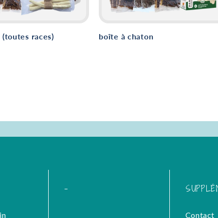
 (toutes races)
boîte à chaton
-
SUPPLÉ
in
Contact