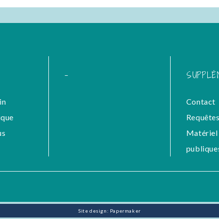
-
SUPPLÉ
in
Contact
ique
Requêtes
us
Matériel 
publique
Site design: Papermaker