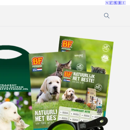
🇳🇱
🇫🇷
🇬🇧
🇩🇪