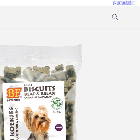
🇳🇱
🇫🇷
🇬🇧
🇩🇪