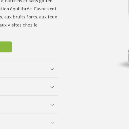
x, naturels et sans gluten.
tion équilibrée. Favorisent
s, aux bruits forts, aux feux
aux visites chez le
Ouvrir
le
média
1
dans
une
fenêtre
modale