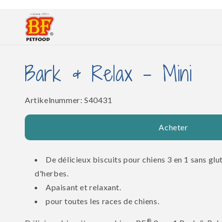
et
passer
au
contenu
Bark & ​​Relax - Mini
SKU:
Artikelnummer:
S40431
Acheter
De délicieux biscuits pour chiens 3 en 1 sans gl
d'herbes.
Apaisant et relaxant.
pour toutes les races de chiens.
®