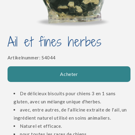
Ouvrir
le
Ail et fines herbes
média
1
dans
une
fenêtre
SKU:
Artikelnummer:
S4044
modale
Acheter
De délicieux biscuits pour chiens 3 en 1 sans
gluten, avec un mélange unique d'herbes.
avec, entre autres, de l'allicine extraite de l'ail, un
ingrédient naturel utilisé en soins animaliers.
Naturel et efficace.
pour toutes les races de chiens.