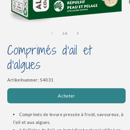
l
Ouvrir
le
média
de
1
/
2
1
dans
Comprimés d'ail et
une
fenêtre
modale
d'algues
SKU:
Artikelnummer:
S4031
Acheter
Comprimés de levure pressée à froid, savoureux, à
l'ail et aux algues.