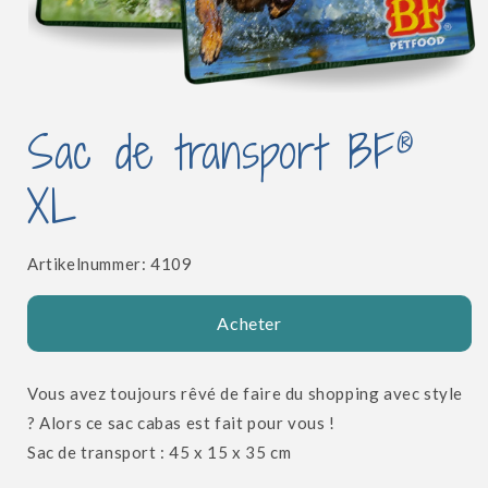
Ouvrir
le
®
Sac de transport BF
média
1
dans
XL
une
fenêtre
modale
SKU:
Artikelnummer:
4109
Acheter
Vous avez toujours rêvé de faire du shopping avec style
? Alors ce sac cabas est fait pour vous !
Sac de transport : 45 x 15 x 35 cm