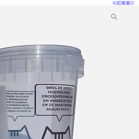
🇳🇱
🇫🇷
🇬🇧
🇩🇪