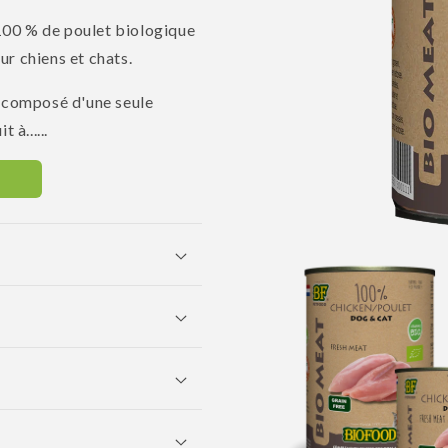
100 % de poulet biologique
r chiens et chats.
 composé d'une seule
à......
Ouvrir
le
média
1
dans
une
fenêtre
modale