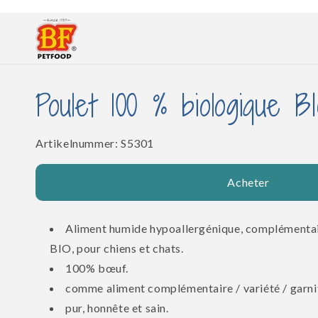
et
passer
au
contenu
Poulet 100 % biologique 
SKU:
Artikelnummer:
S5301
Acheter
Aliment humide hypoallergénique, complémentair
BIO, pour chiens et chats.
100% bœuf.
comme aliment complémentaire / variété / garnit
pur, honnête et sain.