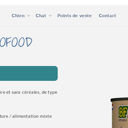
Chien
Chat
Points de vente
Contact
Passer aux
BIOFOOD
informations
produits
e et sans céréales, de type
ure / alimentation mixte