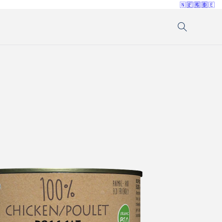
🇳🇱
🇫🇷
🇬🇧
🇩🇪