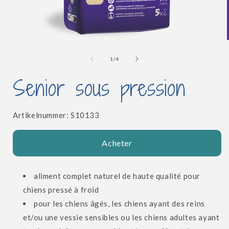
Ouvrir
le
l
média
de
1
/
4
1
dans
Senior sous pression
une
fenêtre
modale
SKU:
Artikelnummer:
S10133
Acheter
aliment complet naturel de haute qualité pour
chiens pressé à froid
pour les chiens âgés, les chiens ayant des reins
et/ou une vessie sensibles ou les chiens adultes ayant