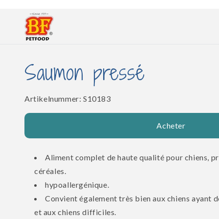
et
passer
au
contenu
Saumon pressé
SKU:
Artikelnummer:
S10183
Acheter
Aliment complet de haute qualité pour chiens, pr
céréales.
hypoallergénique.
Convient également très bien aux chiens ayant de
et aux chiens difficiles.