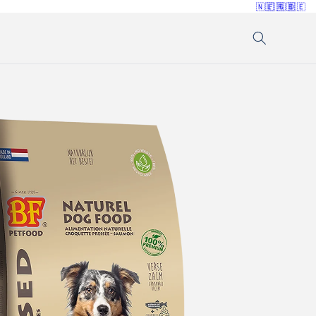
🇳🇱
🇫🇷
🇬🇧
🇩🇪