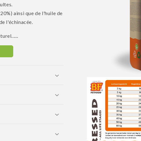
ultes.
0%) ainsi que de l'huile de
de l'échinacée.
rel......
Ouvrir
le
média
1
dans
une
fenêtre
modale