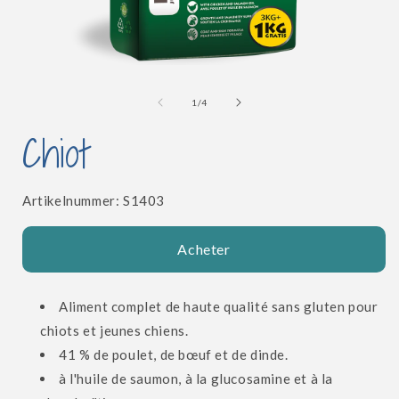
Ouvrir
le
l
média
de
1
/
4
1
dans
Chiot
une
fenêtre
modale
SKU:
Artikelnummer:
S1403
Acheter
Aliment complet de haute qualité sans gluten pour
chiots et jeunes chiens.
41 % de poulet, de bœuf et de dinde.
à l'huile de saumon, à la glucosamine et à la