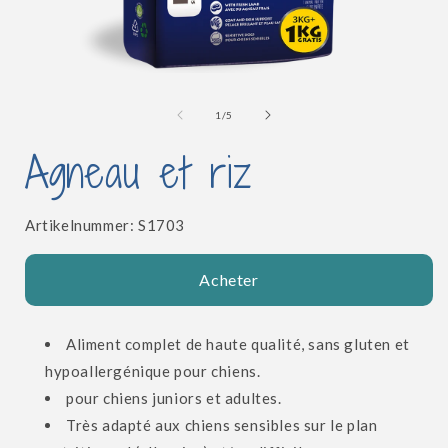
Ouvrir
le
l
média
de
1
/
5
1
dans
Agneau et riz
une
fenêtre
modale
SKU:
Artikelnummer:
S1703
Acheter
Aliment complet de haute qualité, sans gluten et
hypoallergénique pour chiens.
pour chiens juniors et adultes.
Très adapté aux chiens sensibles sur le plan