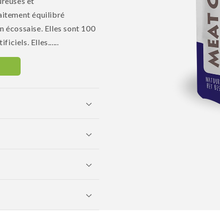
ureuses et
itement équilibré
n écossaise. Elles sont 100
iciels. Elles......
Ouvrir
le
média
1
dans
une
fenêtre
modale