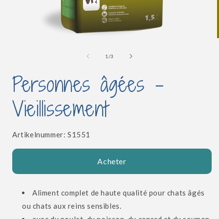
Ouvrir
le
l
média
de
1
/
3
1
dans
Personnes âgées -
une
fenêtre
modale
Vieillissement
SKU:
Artikelnummer:
S1551
Acheter
Aliment complet de haute qualité pour chats âgés
ou chats aux reins sensibles.