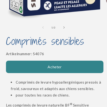
l
Ouvrir
le
média
de
1
/
2
1
dans
Comprimés sensibles
une
fenêtre
modale
SKU:
Artikelnummer:
S4076
Acheter
Comprimés de levure hypoallergéniques pressés à
froid, savoureux et adaptés aux chiens sensibles.
pour toutes les races de chiens.
®
Les comprimés de levure naturelle BF
Sensitive