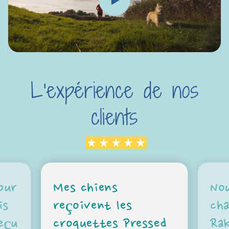
L'expérience de nos
clients
our
Mes chiens
Nou
is
reçoivent les
cha
eçu
croquettes Pressed
Ra