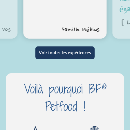
éga
[ 
e Vos
Famille Mébius
Voir toutes les expériences
®
Voilà pourquoi BF
Petfood !