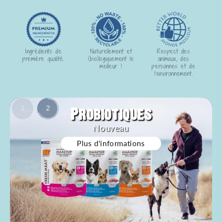
Ingrédients de
Naturellement et
Respect des
première qualité.
(bio)logiquement le
animaux, des
meilleur !
personnes et de
l'environnement.
Probiotiques
1
2
5/5
Nouveau
Plus d'informations